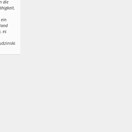
n die
ähigkeit,
 ein
 Hand
, es
udzinski