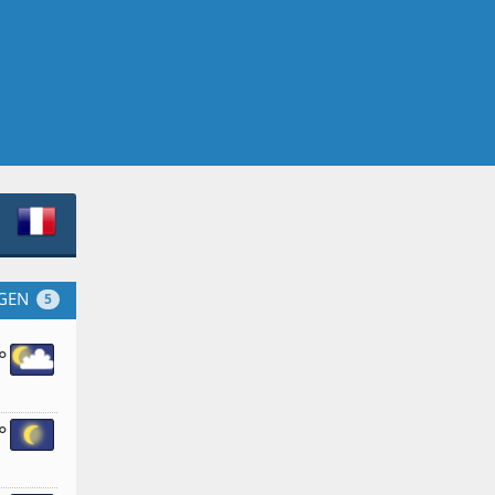
GEN
5
°
°