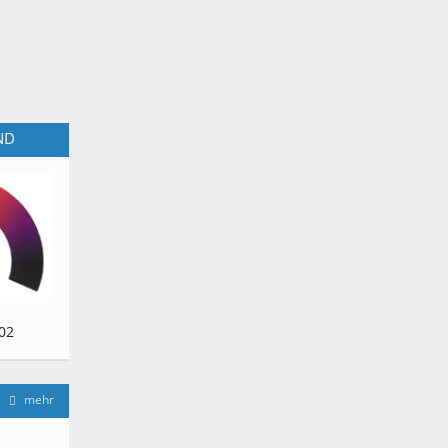
ND
02
mehr