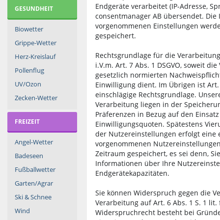
Endgeräte verarbeitet (IP-Adresse, S
GESUNDHEIT
consentmanager AB übersendet. Die I
vorgenommenen Einstellungen werde
Biowetter
gespeichert.
Grippe-Wetter
Rechtsgrundlage für die Verarbeitung is
Herz-Kreislauf
i.V.m. Art. 7 Abs. 1 DSGVO, soweit die
Pollenflug
gesetzlich normierten Nachweispflicht
UV/Ozon
Einwilligung dient. Im Übrigen ist Art. 
einschlägige Rechtsgrundlage. Unsere
Zecken-Wetter
Verarbeitung liegen in der Speicheru
Präferenzen in Bezug auf den Einsat
FREIZEIT
Einwilligungsquoten. Spätestens Vi
der Nutzereinstellungen erfolgt eine
Angel-Wetter
vorgenommenen Nutzereinstellungen
Zeitraum gespeichert, es sei denn, Sie
Badeseen
Informationen über Ihre Nutzereinst
Fußballwetter
Endgerätekapazitäten.
Garten/Agrar
Sie können Widerspruch gegen die Ver
Ski & Schnee
Verarbeitung auf Art. 6 Abs. 1 S. 1 lit
Wind
Widerspruchrecht besteht bei Gründe