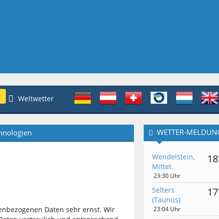
Weltwetter
WETTER-MELDUN
hnologien
Wendelstein,
18
Mittel.
23:30 Uhr
Selters
17
(Taunus)
enbezogenen Daten sehr ernst. Wir
23:04 Uhr