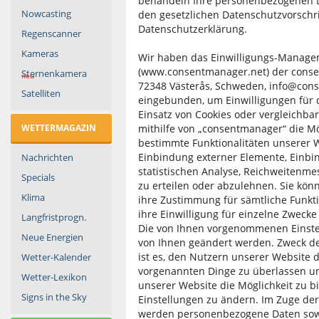
behandeln Ihre personenbezogenen D
Nowcasting
den gesetzlichen Datenschutzvorschri
Datenschutzerklärung.
Regenscanner
Kameras
Wir haben das Einwilligungs-Manage
(www.consentmanager.net) der conse
Sternenkamera
neu
72348 Västerås, Schweden, info@cons
Satelliten
eingebunden, um Einwilligungen für 
Einsatz von Cookies oder vergleichba
WETTERMAGAZIN
mithilfe von „consentmanager“ die Mög
bestimmte Funktionalitäten unserer W
Einbindung externer Elemente, Einbi
Nachrichten
statistischen Analyse, Reichweitenm
Specials
zu erteilen oder abzulehnen. Sie kön
Klima
ihre Zustimmung für sämtliche Funkt
ihre Einwilligung für einzelne Zwecke
Langfristprogn.
Die von Ihnen vorgenommenen Einste
Neue Energien
von Ihnen geändert werden. Zweck d
ist es, den Nutzern unserer Website 
Wetter-Kalender
vorgenannten Dinge zu überlassen u
Wetter-Lexikon
unserer Website die Möglichkeit zu 
Signs in the Sky
Einstellungen zu ändern. Im Zuge de
werden personenbezogene Daten sow