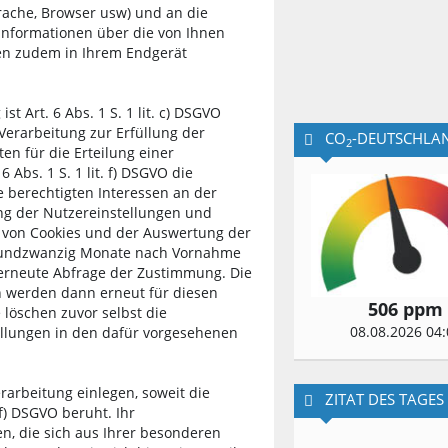
prache, Browser usw) und an die
nformationen über die von Ihnen
n zudem in Ihrem Endgerät
t Art. 6 Abs. 1 S. 1 lit. c) DSGVO
 Verarbeitung zur Erfüllung der
CO
-DEUTSCHLA
2
en für die Erteilung einer
6 Abs. 1 S. 1 lit. f) DSGVO die
 berechtigten Interessen an der
ng der Nutzereinstellungen und
z von Cookies und der Auswertung der
erundzwanzig Monate nach Vornahme
 erneute Abfrage der Zustimmung. Die
 werden dann erneut für diesen
506 ppm
 löschen zuvor selbst die
08.08.2026 04:
ellungen in den dafür vorgesehenen
arbeitung einlegen, soweit die
ZITAT DES TAGES
. f) DSGVO beruht. Ihr
n, die sich aus Ihrer besonderen