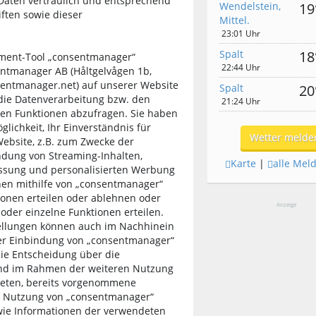
aten vertraulich und entsprechend
Wendelstein,
19
ften sowie dieser
Mittel.
23:01 Uhr
Spalt
18
ment-Tool „consentmanager“
22:44 Uhr
ntmanager AB (Håltgelvågen 1b,
entmanager.net) auf unserer Website
Spalt
20
die Datenverarbeitung bzw. den
21:24 Uhr
ren Funktionen abzufragen. Sie haben
lichkeit, Ihr Einverständnis für
Wetter melde
ebsite, z.B. zum Zwecke der
ndung von Streaming-Inhalten,
Karte
|
alle Mel
essung und personalisierten Werbung
nen mithilfe von „consentmanager“
ionen erteilen oder ablehnen oder
Anzeige
 oder einzelne Funktionen erteilen.
llungen können auch im Nachhinein
er Einbindung von „consentmanager“
die Entscheidung über die
nd im Rahmen der weiteren Nutzung
bieten, bereits vorgenommene
r Nutzung von „consentmanager“
ie Informationen der verwendeten