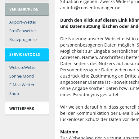
Situation ergeben. Zwecks Widerspruc
an info@consentmanager.net.
VERKEHR/REISE
Durch den Klick auf diesen Link könn
Airport-Wetter
und Datennutzung löschen oder änd
Straßenwetter
Die Nutzung unserer Webseite ist in 
Kratzprognose
personenbezogenen Daten möglich. S
Möglichkeit zur Eingabe persönlicher 
SERVICE&TOOLS
Adressen, Namen, Anschriften) besteht
Daten seitens des Nutzers auf ausdrück
WebsiteWetter
Personenbezogene Daten geben wir se
ausdrückliche Zustimmung an Dritte 
Sonne/Mond
angebotener Dienste ist - soweit tec
E-Mail-Wetter
ohne Angabe solcher Daten bzw. unt
Shop
eines Pseudonyms gestattet.
Wir weisen darauf hin, dass generell 
WETTERPARK
bei der Kommunikation per E-Mail) Si
lückenloser Schutz der Daten vor dem 
Matomo
Zur Webanalyse der Nutzung unserer 