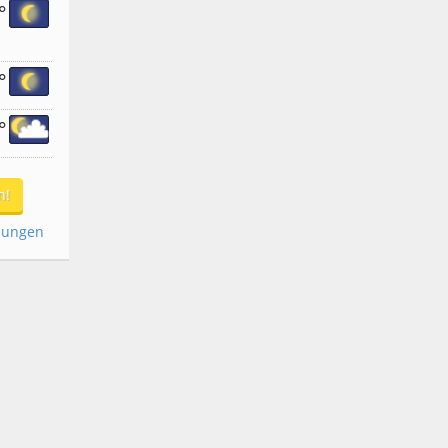
°
°
°
n!
dungen