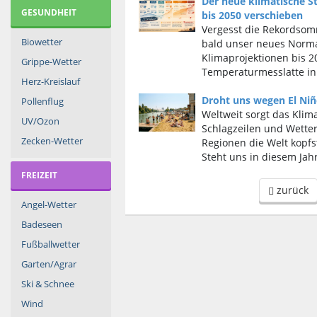
Der neue klimatische S
GESUNDHEIT
bis 2050 verschieben
Vergesst die Rekordsomm
Biowetter
bald unser neues Normal 
Klimaprojektionen bis 20
Grippe-Wetter
Temperaturmesslatte in
Herz-Kreislauf
Droht uns wegen El Ni
Pollenflug
Weltweit sorgt das Kli
UV/Ozon
Schlagzeilen und Wette
Zecken-Wetter
Regionen die Welt kopfst
Steht uns in diesem Jah
FREIZEIT
zurück
Angel-Wetter
Badeseen
Fußballwetter
Garten/Agrar
Ski & Schnee
Wind