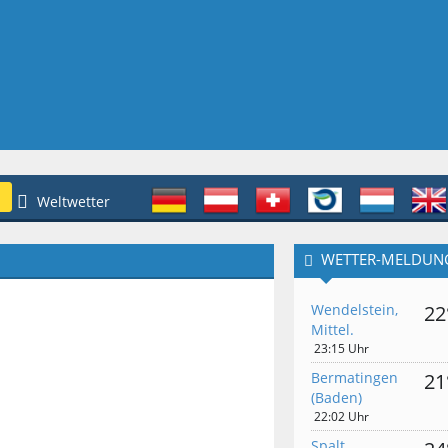
Weltwetter
WETTER-MELDUN
Wendelstein,
22
Mittel.
23:15 Uhr
Bermatingen
21
(Baden)
22:02 Uhr
Spalt