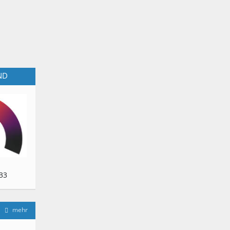
ND
33
mehr