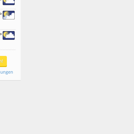
°
°
°
n!
dungen