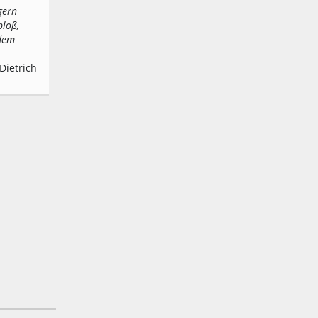
gern
bloß,
 dem
Dietrich