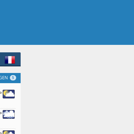
GEN
5
°
°