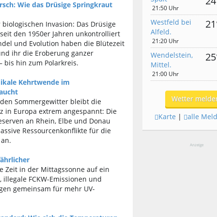
24
sch: Wie das Drüsige Springkraut
21:50 Uhr
Westfeld bei
21
biologischen Invasion: Das Drüsige
Alfeld.
 seit den 1950er Jahren unkontrolliert
21:20 Uhr
del und Evolution haben die Blütezeit
und ihr die Eroberung ganzer
Wendelstein,
25
 bis hin zum Polarkreis.
Mittel.
21:00 Uhr
ikale Kehrtwende im
aucht
Wetter melde
nden Sommergewitter bleibt die
nz in Europa extrem angespannt: Die
Karte
|
alle Mel
serven an Rhein, Elbe und Donau
assive Ressourcenkonflikte für die
an.
Anzeige
ährlicher
re Zeit in der Mittagssonne auf ein
ts, illegale FCKW-Emissionen und
rgen gemeinsam für mehr UV-