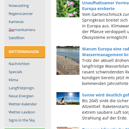
Unaufhaltsamer Vormar
Nowcasting
Europa eroberte
Regenscanner
Vom Gartenschmuck zur 
Springkraut breitet sich
Kameras
in Europa aus. Klimawan
Sternenkamera
der Pflanze verdoppelt 
neu
Ökosysteme ermöglicht –
Satelliten
Warum Europa eine rad
WETTERMAGAZIN
Wassermanagement br
Trotz der aktuell drohe
Nachrichten
langfristige Wasserbila
Specials
rasant schwindenden Re
kündigen bereits jetzt m
Klima
kommenden Jahrzehnte 
Langfristprogn.
Sonne wird deutlich gef
Neue Energien
Bis 2045 sinkt die siche
Wetter-Kalender
Allzeittief. Raketenstar
Wetter-Lexikon
extrem saubere Luft so
Strahlung auf der Erde.
Signs in the Sky