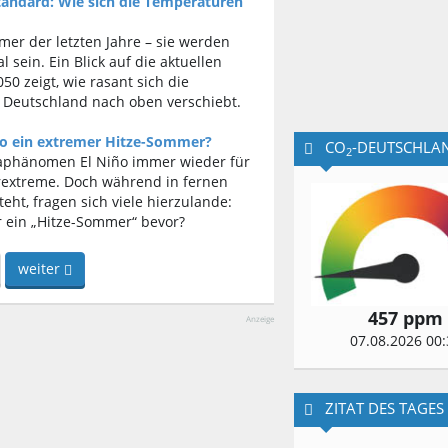
tandard: Wie sich die Temperaturen
er der letzten Jahre – sie werden
sein. Ein Blick auf die aktuellen
50 zeigt, wie rasant sich die
 Deutschland nach oben verschiebt.
ño ein extremer Hitze-Sommer?
CO
-DEUTSCHLA
2
maphänomen El Niño immer wieder für
rextreme. Doch während in fernen
eht, fragen sich viele hierzulande:
r ein „Hitze-Sommer“ bevor?
weiter
457 ppm
Anzeige
07.08.2026 00:
ZITAT DES TAGES