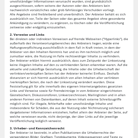
unvollständiger Informationen verursacht wurden, sind grundsätzlich
ausgeschlossen, sofern seitens der Autoren oder des Anbieters kein
nachweislich vorsätzliches oder grob fahrlässiges Verschulden vorliegt.
Alle Angebote sind freibleibend und unverbindlich. Der Anbieter behält es sich
ausdrücklich vor, Teile der Seiten oder das gesamte Angebot ohne gesonderte
Ankündigung zu verändern, zu ergänzen, zu löschen oder die Veröffentlichung
zeitweise oder endgültig einzustellen.
2. Verweise und Links
Bei direkten oder indirekten Verweisen auf fremde Webseiten ("Hyperlinks"), die
außerhalb des Verantwortungsbereiches des Anbieters liegen, würde eine
Haftungsverpflichtung ausschließlich in dem Fall in Kraft treten, in dem der
Anbieter von den Inhalten Kenntnis hat und es ihm technisch möglich und
zumutbar wäre, die Nutzung im Falle rechtswidriger Inhalte zu verhindern.
Der Anbieter erklärt hiermit ausdrücklich, dass zum Zeitpunkt der Linksetzung
keine illegalen Inhalte auf den zu verlinkenden Seiten erkennbar waren. Auf die
aktuelle und zukünftige Gestaltung, die Inhalte oder die Urheberschaft der
verlinkten/verknüpften Seiten hat der Anbieter keinerlei Einfluss. Deshalb
distanziert er sich hiermit ausdrücklich von allen Inhalten aller verlinkten
/verknüpften Seiten, die nach der Linksetzung verändert wurden. Diese
Feststellung gilt für alle innerhalb des eigenen Internetangebotes gesetzten
Links und Verweise sowie für Fremdeinträge in vom Anbieter eingerichteten
Gästebüchern, Diskussionsforen, Linkverzeichnissen, Mailinglisten und in allen
anderen Formen von Datenbanken, auf deren Inhalt externe Schreibzugriffe
möglich sind. Für illegale, fehlerhafte oder unvollständige Inhalte und
insbesondere für Schäden, die aus der Nutzung oder Nichtnutzung solcherart
dargebotener Informationen entstehen, haftet allein der Anbieter der Seite, auf
welche verwiesen wurde, nicht derjenige, der über Links auf die jeweilige
Veröffentlichung lediglich verweist.
3. Urheber- und Kennzeichenrecht
Der Anbieter ist bestrebt, in allen Publikationen die Urheberrechte der
verwendeten Bilder, Grafiken, Tondokumente, Videosequenzen und Texte zu