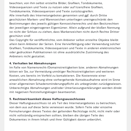
beachten, von ihm selbst erstellte Bilder, Grafiken, Tondokumente,
Videosequenzen und Texte zu nutzen oder auf lizenzfreie Grafiken,
Tondokumente, Videosequenzen und Texte zurückzugreifen.
Alle innerhalb des Internetangebotes genannten und ggf. durch Dritte
geschützten Marken- und Warenzeichen unterliegen uneingeschränkt den
Bestimmungen des jeweils gültigen Kennzeichenrechts und den Besitzrechten
der jeweiligen eingetragenen Eigentümer. Allein aufgrund der bloßen Nennung
ist nicht der Schluss zu ziehen, dass Markenzeichen nicht durch Rechte Dritter
geschützt sind!
Das Copyright für veröffentlichte, vom Anbieter selbst erstellte Objekte bleibt
allein beim Anbieter der Seiten. Eine Vervielfältigung oder Verwendung solcher
Grafiken, Tondokumente, Videosequenzen und Texte in anderen elektronischen
oder gedruckten Publikationen ist ohne ausdrückliche Zustimmung des
Anbieters nicht gestattet.
4. Verhalten bei Abmahnungen
Im Falle von Namensrecht-/Domainstreitigkeiten bzw. anderen Abmahnungen
bitten wir Sie, zur Vermeidung unnötiger Rechtsstreitigkeiten und weiteren
Kosten, uns bereits im Vorfeld zu kontaktieren. Die Kostennote einer
anwaltlichen Abmahnung ohne vorhergehende Kontaktaufnahme wird im Sinne
einer allgemeinen Schadensminderungspflicht als unbegründet zurückgewiesen.
Unberechtigte Abmahnungen und/oder Unterlassungserklärungen werden direkt
mit negativen Feststellungsklagen beantwortet.
5. Rechtswirksamkeit dieses Haftungsausschlusses
Dieser Haftungsausschluss ist als Teil des Internetangebotes zu betrachten,
von dem aus auf diese Seite verwiesen wurde. Sofern Teile oder einzelne
Formulierungen dieses Textes der geltenden Rechtslage nicht, nicht mehr oder
nicht vollständig entsprechen sollten, bleiben die übrigen Teile des
Dokumentes in ihrem Inhalt und ihrer Gültigkeit davon unberührt.