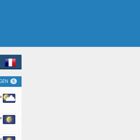
GEN
5
°
°