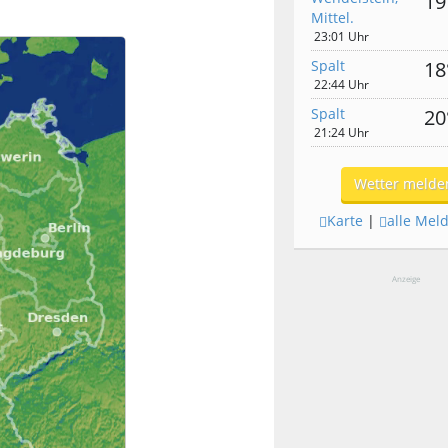
19
Mittel.
23:01 Uhr
Spalt
18
22:44 Uhr
Spalt
20
21:24 Uhr
Wetter melde
Karte
|
alle Mel
Anzeige