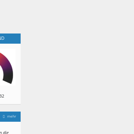
ND
32
mehr
n die