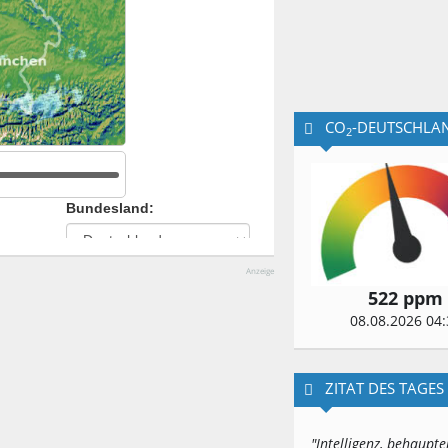
CO
-DEUTSCHLA
2
Anzeige
522 ppm
08.08.2026 04:
ZITAT DES TAGES
"Intelligenz, behaupte