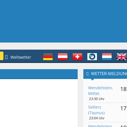
Weltwetter
WETTER-MELDUN
Wendelstein,
18
Mittel.
23:30 Uhr
Selters
17
(Taunus)
23:04 Uhr
Wendelstein,