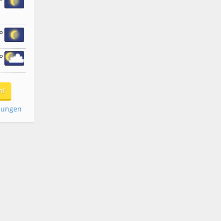
°
°
°
n!
dungen