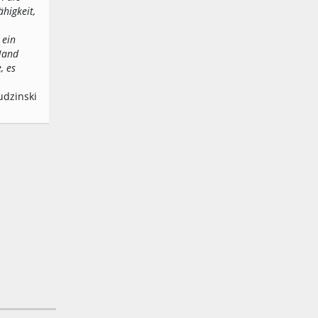
ähigkeit,
 ein
 Hand
, es
udzinski