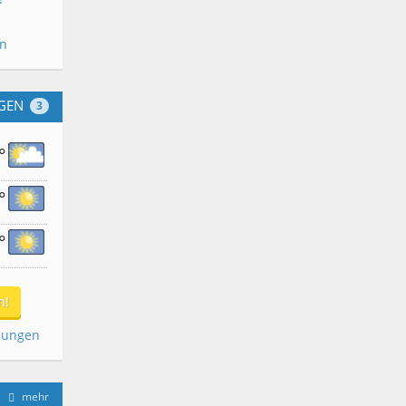
en
GEN
3
°
°
°
n!
dungen
mehr