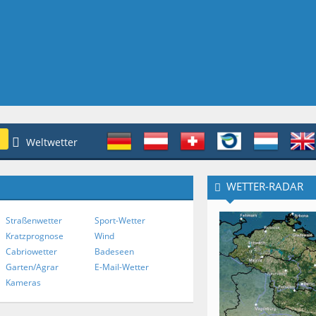
Weltwetter
WETTER-RADAR
Straßenwetter
Sport-Wetter
Kratzprognose
Wind
Cabriowetter
Badeseen
Garten/Agrar
E-Mail-Wetter
Kameras