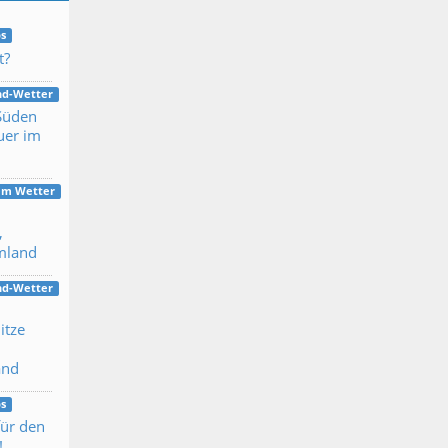
s
t?
nd-Wetter
 Süden
uer im
dem Wetter
,
mland
nd-Wetter
itze
and
s
für den
!