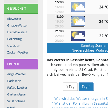
15:00
24 °
16:00
GESUNDHEIT
17:00
18:00
Biowetter
24 °
19:00
Grippe-Wetter
20:00
21:00
Herz-Kreislauf
22 °
22:00
Pollenflug
23:00
Sonntag Sonnen
UV/Ozon
Niederschlags-Wahrsch
Zecken-Wetter
Das Wetter in Sassnitz heute, Sonnta
FREIZEIT
sich Sonne und ein paar Wolken ab, a
sonnig bei maximal 24 Grad. Es ist tei
Angel-Wetter
sich bei wechselnder Bewölkung auf 
Badeseen
Tag
Tag
Fußballwetter
Garten/Agrar
Wie wird das Wetter morgen in S
Ski & Schnee
Wie ist der Pollenflug in Sassnitz
Wind