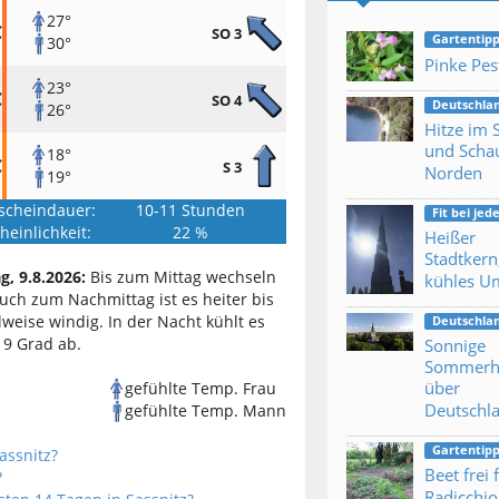
27°
C
SO 3
Gartentipp
30°
Pinke Pes
23°
C
SO 4
Deutschla
26°
Hitze im
und Scha
18°
C
S 3
Norden
19°
scheindauer:
10-11 Stunden
Fit bei je
einlichkeit:
22 %
Heißer
Stadtkern
g, 9.8.2026:
Bis zum Mittag wechseln
kühles U
uch zum Nachmittag ist es heiter bis
lweise windig. In der Nacht kühlt es
Deutschla
19 Grad ab.
Sonnige
Sommerh
über
gefühlte Temp. Frau
Deutschl
gefühlte Temp. Mann
Gartentipp
assnitz?
Beet frei 
?
Radicchio