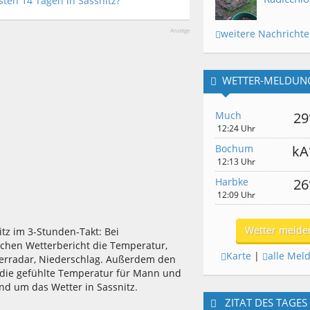
ten 14 Tagen in Sassnitz?
Anzeige
weitere Nachricht
WETTER-MELDUN
Much
29
12:24 Uhr
Bochum
kA
12:13 Uhr
Harbke
26
12:09 Uhr
Wetter melde
itz im 3-Stunden-Takt: Bei
ichen Wetterbericht die Temperatur,
Karte
|
alle Mel
erradar, Niederschlag. Außerdem den
, die gefühlte Temperatur für Mann und
nd um das Wetter in Sassnitz.
ZITAT DES TAGES