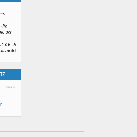
inen
 die
die der
uc de La
oucauld
ITZ
-Anzeigen-
en