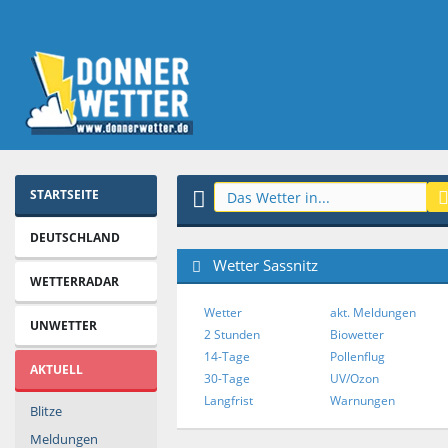
STARTSEITE
DEUTSCHLAND
Wetter Sassnitz
WETTERRADAR
Wetter
akt. Meldungen
UNWETTER
2 Stunden
Biowetter
14-Tage
Pollenflug
AKTUELL
30-Tage
UV/Ozon
Langfrist
Warnungen
Blitze
Meldungen