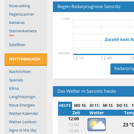
Nowcasting
Regen-Radarprognose Sassnitz
Regenscanner
nass
Kameras
Sternenkamera
neu
Zurzeit kein 
Satelliten
trocken
12:15
12:40
13
WETTERMAGAZIN
Radarpro
Nachrichten
Specials
Klima
Das Wetter in Sassnitz heute
Langfristprogn.
Neue Energien
HEUTE
MO 10.
DI 11.
MI 12.
DO 13.
1
Zeit
Wetter
Temp
Wetter-Kalender
12:00
Wetter-Lexikon
23 °
13:00
Signs in the Sky
14:00