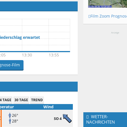
Film Zoom Prognos
Anzeige
Niederschlag erwartet
:05
13:30
13:55
gnose-Film
4 TAGE
30 TAGE
TREND
eratur
Wind
26°
WETTER-
C
SO 4
28°
NACHRICHTEN